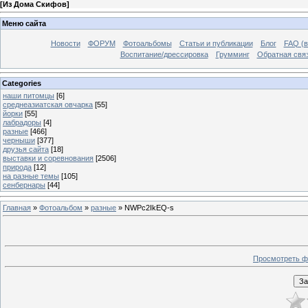
[
Из Дома Скифов
]
Меню сайта
Новости
ФОРУМ
Фотоальбомы
Статьи и публикации
Блог
FAQ (в
Воспитание/дрессировка
Грумминг
Обратная свя
Categories
наши питомцы
[6]
среднеазиатская овчарка
[55]
йорки
[55]
лабрадоры
[4]
разные
[466]
черныши
[377]
друзья сайта
[18]
выставки и соревнования
[2506]
природа
[12]
на разные темы
[105]
сенбернары
[44]
Главная
»
Фотоальбом
»
разные
» NWPc2IkEQ-s
Просмотреть ф