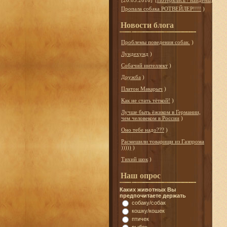
[20.03.2016]
[
Потерялись / найдены
]
Пропала собака РОТВЕЙЛЕР!!!!
)
Новости блога
Проблемы поведения собак.
)
Лундехунд
)
Собачий интеллект
)
Дружба
)
Платон Макарыч
)
Как не стать тёткой!
)
Лучше быть ёжиком в Германии,
чем человеком в России
)
Оно тебе надо???
)
Расмешили товарищи из Газпрома
)))))
)
Тихий шок
)
Наш опрос
Каких животных Вы
предпочитаете держать
собаку/собак
кошку/кошек
птичек