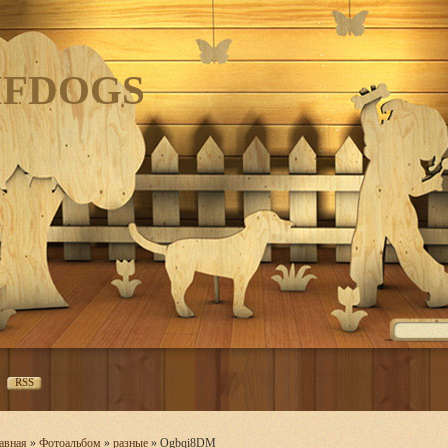
IFDOGS
RSS
авная
»
Фотоальбом
»
разные
» Ogbqi8DM