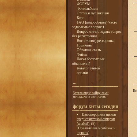
ФОРУМ
Фотоальбомы
Статьи и публикации
Блог
FAQ (вопрос/ответ) Часто
задаваемые вопросы
Вопрос-ответ / задать вопрос
без регистрации
Воспитание/дрессировка
Грумминг
Обратная связь
Файлы
Доска бесплатных
объявлений
Каталог сайтов
ссылки
...
Вс
Затевающие войну сами
попадают в свои сети.
форум-хиты сегодня
Высопородные щенки
среднеазиатской овчарки
(алабай).
(8)
[
Объявления о собаках и
щенках
]