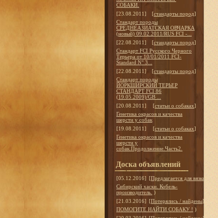
СОБАКИ.
[23.08.2011]
[
стандарты пород
]
Стандарт породы
СРЕДНЕАЗИАТСКАЯ ОВЧАРКА
(новый) 09.02.2011/RUS FCI -...
[22.08.2011]
[
стандарты пород
]
Стандарт FCI Русского Черного
Терьера от 10/01/2011 FCI-
Standard N° 3...
[22.08.2011]
[
стандарты пород
]
Стандарт породы
ЙОРКШИРСКИЙ ТЕРЬЕР
СТАНДАРТ FCI 86
(19.05.2009)/GB ...
[20.08.2011]
[
статьи о собаках
]
Генетика окрасов и качества
шерсти у собак
[19.08.2011]
[
статьи о собаках
]
Генетика окрасов и качества
шерсти у
собак.Продолжение.Часть2.
Доска объявлений
[05.12.2016]
[
Предлагается для вязки
]
Сибирский хаски. Кобель-
производитель.
)
[21.03.2016]
[
Потерялись / найдены
]
ПОМОГИТЕ НАЙТИ СОБАКУ !
)