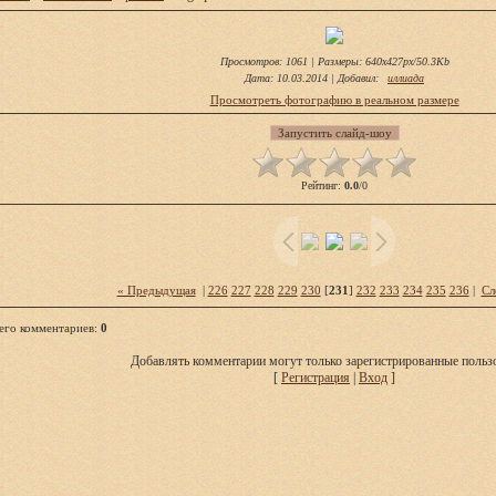
Просмотров
: 1061 |
Размеры
: 640x427px/50.3Kb
Дата
: 10.03.2014 |
Добавил
:
иллиада
Просмотреть фотографию в реальном размере
Рейтинг
:
0.0
/
0
« Предыдущая
|
226
227
228
229
230
[
231
]
232
233
234
235
236
|
Сл
его комментариев
:
0
Добавлять комментарии могут только зарегистрированные пользо
[
Регистрация
|
Вход
]