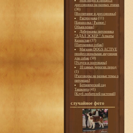
Мои видео в процессе
дрессировки на разных этапах
(36)
[
Воспитание и дрессировка
]
Распродажа
(11)
[
Барахолка / Разное /
Объявления
]
Доберманы питомника
"АДАЛ ЭСКЕР " Алматы
Казахстан
(37)
[
Питомники собак
]
Магазин DOGS ACTIVE
профессиональная амуниция
для собак
(50)
[
Услуги и зоотовары
]
10 самых дорогих пород
(1)
[
Разговоры на разные темы о
питомцах
]
Ботанический сад
Ташкента
(41)
[
Клуб любителей растений
]
случайное фото