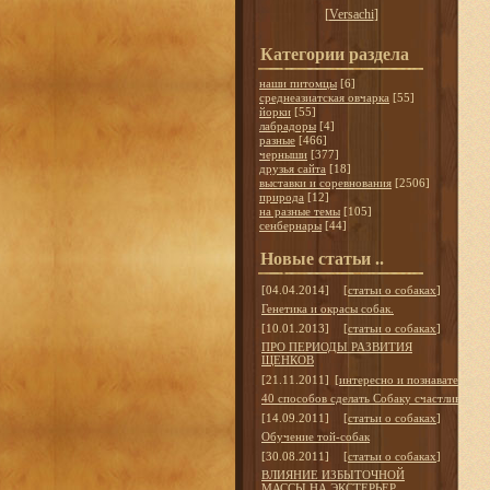
[
Versachi
]
Категории раздела
наши питомцы
[6]
среднеазиатская овчарка
[55]
йорки
[55]
лабрадоры
[4]
разные
[466]
черныши
[377]
друзья сайта
[18]
выставки и соревнования
[2506]
природа
[12]
на разные темы
[105]
сенбернары
[44]
Новые статьи ..
[04.04.2014]
[
статьи о собаках
]
Генетика и окрасы собак.
[10.01.2013]
[
статьи о собаках
]
ПРО ПЕРИОДЫ РАЗВИТИЯ
ЩЕНКОВ
[21.11.2011]
[
интересно и познавательно
]
40 способов сделать Собаку счастливой
[14.09.2011]
[
статьи о собаках
]
Обучение той-собак
[30.08.2011]
[
статьи о собаках
]
ВЛИЯНИЕ ИЗБЫТОЧНОЙ
МАССЫ НА ЭКСТЕРЬЕР