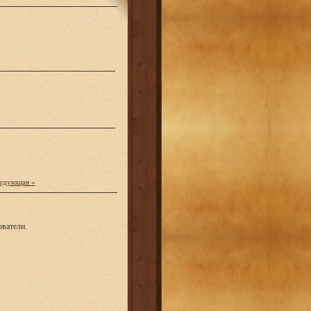
едующая »
ватели.