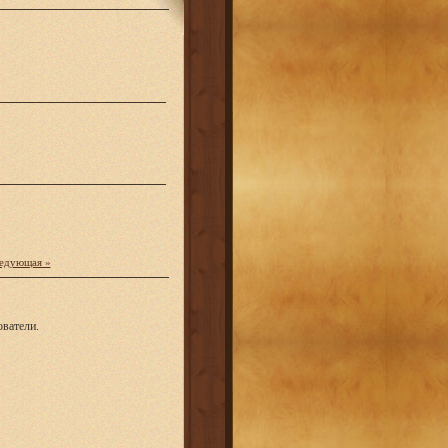
едующая »
ватели.