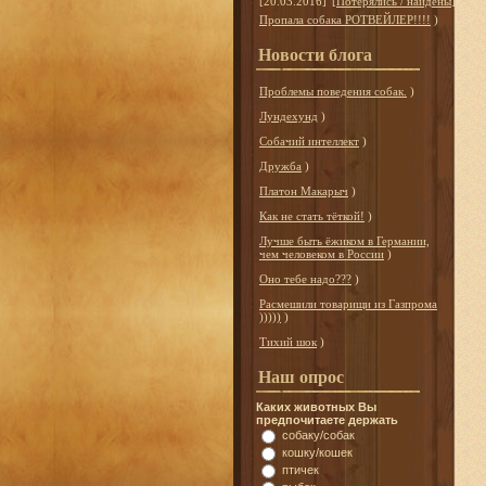
[20.03.2016]
[
Потерялись / найдены
]
Пропала собака РОТВЕЙЛЕР!!!!
)
Новости блога
Проблемы поведения собак.
)
Лундехунд
)
Собачий интеллект
)
Дружба
)
Платон Макарыч
)
Как не стать тёткой!
)
Лучше быть ёжиком в Германии,
чем человеком в России
)
Оно тебе надо???
)
Расмешили товарищи из Газпрома
)))))
)
Тихий шок
)
Наш опрос
Каких животных Вы
предпочитаете держать
собаку/собак
кошку/кошек
птичек