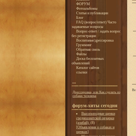
ФОРУМ
Фотоальбомы
Статьи и публикации
Блог
FAQ (вопрос/ответ) Часто
задаваемые вопросы
Вопрос-ответ / задать вопрос
без регистрации
Воспитание/дрессировка
Грумминг
Обратная связь
Файлы
Доска бесплатных
объявлений
Каталог сайтов
ссылки
...
Вс
Дрессировка, или Как сделать из
собаки человека
форум-хиты сегодня
Высопородные щенки
среднеазиатской овчарки
(алабай).
(8)
[
Объявления о собаках и
щенках
]