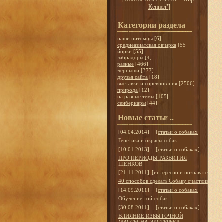
Кеннел"
]
Категории раздела
наши питомцы
[6]
среднеазиатская овчарка
[55]
йорки
[55]
лабрадоры
[4]
разные
[466]
черныши
[377]
друзья сайта
[18]
выставки и соревнования
[2506]
природа
[12]
на разные темы
[105]
сенбернары
[44]
Новые статьи ..
[04.04.2014]
[
статьи о собаках
]
Генетика и окрасы собак.
[10.01.2013]
[
статьи о собаках
]
ПРО ПЕРИОДЫ РАЗВИТИЯ
ЩЕНКОВ
[21.11.2011]
[
интересно и познавательно
]
40 способов сделать Собаку счастливой
[14.09.2011]
[
статьи о собаках
]
Обучение той-собак
[30.08.2011]
[
статьи о собаках
]
ВЛИЯНИЕ ИЗБЫТОЧНОЙ
МАССЫ НА ЭКСТЕРЬЕР