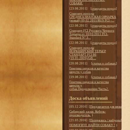
СОБАКИ.
[23.08.2011]
[
стандарты пород
]
Стандарт породы
СРЕДНЕАЗИАТСКАЯ ОВЧАРКА
(новый) 09.02.2011/RUS FCI -...
[22.08.2011]
[
стандарты пород
]
Стандарт FCI Русского Черного
Терьера от 10/01/2011 FCI-
Standard N° 3...
[22.08.2011]
[
стандарты пород
]
Стандарт породы
ЙОРКШИРСКИЙ ТЕРЬЕР
СТАНДАРТ FCI 86
(19.05.2009)/GB ...
[20.08.2011]
[
статьи о собаках
]
Генетика окрасов и качества
шерсти у собак
[19.08.2011]
[
статьи о собаках
]
Генетика окрасов и качества
шерсти у
собак.Продолжение.Часть2.
Доска объявлений
[05.12.2016]
[
Предлагается для вязки
]
Сибирский хаски. Кобель-
производитель.
)
[21.03.2016]
[
Потерялись / найдены
]
ПОМОГИТЕ НАЙТИ СОБАКУ !
)