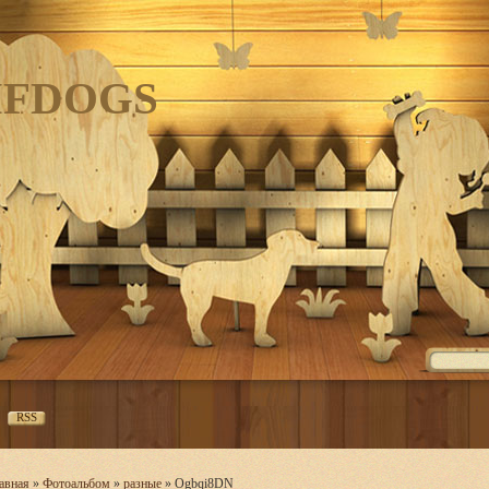
IFDOGS
RSS
авная
»
Фотоальбом
»
разные
» Ogbqi8DN