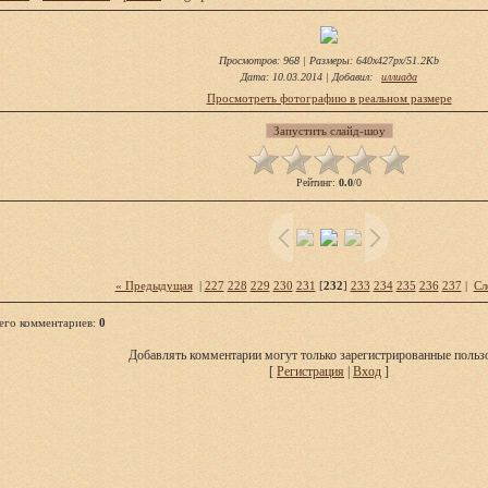
Просмотров
: 968 |
Размеры
: 640x427px/51.2Kb
Дата
: 10.03.2014 |
Добавил
:
иллиада
Просмотреть фотографию в реальном размере
Рейтинг
:
0.0
/
0
« Предыдущая
|
227
228
229
230
231
[
232
]
233
234
235
236
237
|
Сл
его комментариев
:
0
Добавлять комментарии могут только зарегистрированные пользо
[
Регистрация
|
Вход
]