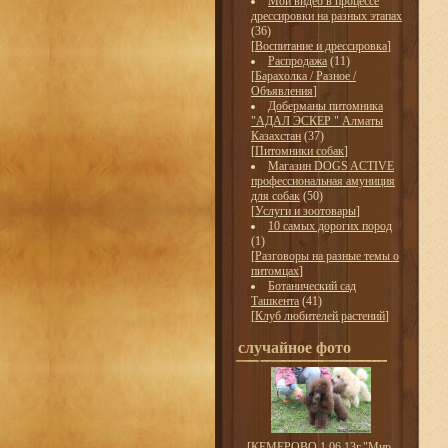
Мои видео в процессе
дрессировки на разных этапах
(36)
[
Воспитание и дрессировка
]
Распродажа
(11)
[
Барахолка / Разное /
Объявления
]
Доберманы питомника
"АДАЛ ЭСКЕР " Алматы
Казахстан
(37)
[
Питомники собак
]
Магазин DOGS ACTIVE
профессиональная амуниция
для собак
(50)
[
Услуги и зоотовары
]
10 самых дорогих пород
(1)
[
Разговоры на разные темы о
питомцах
]
Ботанический сад
Ташкента
(41)
[
Клуб любителей растений
]
случайное фото
[
КЕМЕРОВО 1.06.13г."Мир-