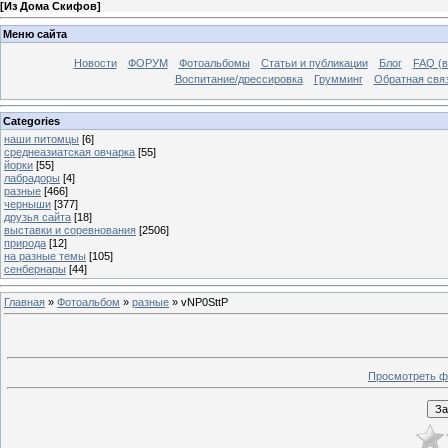
[
Из Дома Скифов
]
Меню сайта
Новости
ФОРУМ
Фотоальбомы
Статьи и публикации
Блог
FAQ (в
Воспитание/дрессировка
Грумминг
Обратная свя
Categories
наши питомцы
[6]
среднеазиатская овчарка
[55]
йорки
[55]
лабрадоры
[4]
разные
[466]
черныши
[377]
друзья сайта
[18]
выставки и соревнования
[2506]
природа
[12]
на разные темы
[105]
сенбернары
[44]
Главная
»
Фотоальбом
»
разные
» vNP0SttP
Просмотреть ф