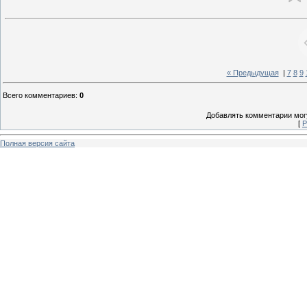
« Предыдущая
|
7
8
9
Всего комментариев
:
0
Добавлять комментарии могу
[
Р
Полная версия сайта