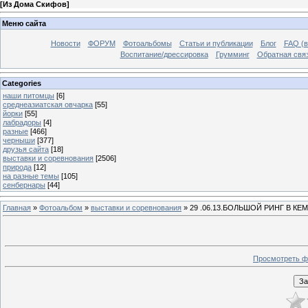
[
Из Дома Скифов
]
Меню сайта
Новости
ФОРУМ
Фотоальбомы
Статьи и публикации
Блог
FAQ (в
Воспитание/дрессировка
Грумминг
Обратная свя
Categories
наши питомцы
[6]
среднеазиатская овчарка
[55]
йорки
[55]
лабрадоры
[4]
разные
[466]
черныши
[377]
друзья сайта
[18]
выставки и соревнования
[2506]
природа
[12]
на разные темы
[105]
сенбернары
[44]
Главная
»
Фотоальбом
»
выставки и соревнования
» 29 .06.13.БОЛЬШОЙ РИНГ В К
Просмотреть ф