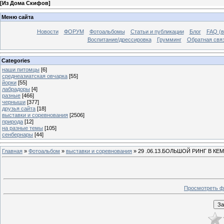
[
Из Дома Скифов
]
Меню сайта
Новости
ФОРУМ
Фотоальбомы
Статьи и публикации
Блог
FAQ (в
Воспитание/дрессировка
Грумминг
Обратная свя
Categories
наши питомцы
[6]
среднеазиатская овчарка
[55]
йорки
[55]
лабрадоры
[4]
разные
[466]
черныши
[377]
друзья сайта
[18]
выставки и соревнования
[2506]
природа
[12]
на разные темы
[105]
сенбернары
[44]
Главная
»
Фотоальбом
»
выставки и соревнования
» 29 .06.13.БОЛЬШОЙ РИНГ В К
Просмотреть ф