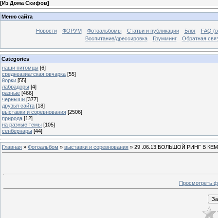
[
Из Дома Скифов
]
Меню сайта
Новости
ФОРУМ
Фотоальбомы
Статьи и публикации
Блог
FAQ (в
Воспитание/дрессировка
Грумминг
Обратная свя
Categories
наши питомцы
[6]
среднеазиатская овчарка
[55]
йорки
[55]
лабрадоры
[4]
разные
[466]
черныши
[377]
друзья сайта
[18]
выставки и соревнования
[2506]
природа
[12]
на разные темы
[105]
сенбернары
[44]
Главная
»
Фотоальбом
»
выставки и соревнования
» 29 .06.13.БОЛЬШОЙ РИНГ В К
Просмотреть ф