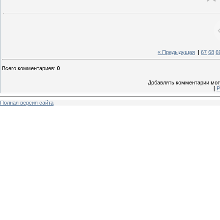
« Предыдущая
|
67
68
6
Всего комментариев
:
0
Добавлять комментарии могу
[
Р
Полная версия сайта