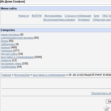
[
Из Дома Скифов
]
Меню сайта
Новости
ФОРУМ
Фотоальбомы
Статьи и публикации
Блог
FAQ (в
Воспитание/дрессировка
Грумминг
Обратная свя
Categories
наши питомцы
[6]
среднеазиатская овчарка
[55]
йорки
[55]
лабрадоры
[4]
разные
[466]
черныши
[377]
друзья сайта
[18]
выставки и соревнования
[2506]
природа
[12]
на разные темы
[105]
сенбернары
[44]
Главная
»
Фотоальбом
»
выставки и соревнования
» 29 .06.13.БОЛЬШОЙ РИНГ В К
Просмотреть ф