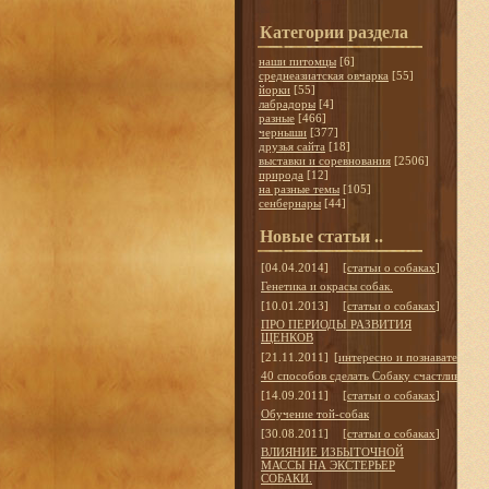
Категории раздела
наши питомцы
[6]
среднеазиатская овчарка
[55]
йорки
[55]
лабрадоры
[4]
разные
[466]
черныши
[377]
друзья сайта
[18]
выставки и соревнования
[2506]
природа
[12]
на разные темы
[105]
сенбернары
[44]
Новые статьи ..
[04.04.2014]
[
статьи о собаках
]
Генетика и окрасы собак.
[10.01.2013]
[
статьи о собаках
]
ПРО ПЕРИОДЫ РАЗВИТИЯ
ЩЕНКОВ
[21.11.2011]
[
интересно и познавательно
]
40 способов сделать Собаку счастливой
[14.09.2011]
[
статьи о собаках
]
Обучение той-собак
[30.08.2011]
[
статьи о собаках
]
ВЛИЯНИЕ ИЗБЫТОЧНОЙ
МАССЫ НА ЭКСТЕРЬЕР
СОБАКИ.