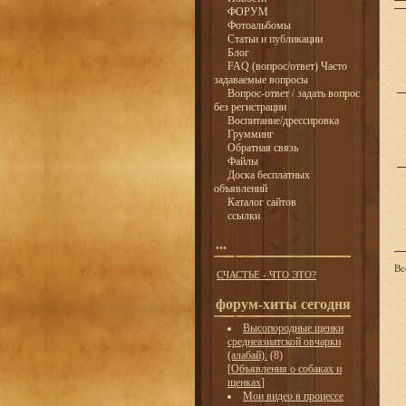
ФОРУМ
Фотоальбомы
Статьи и публикации
Блог
FAQ (вопрос/ответ) Часто
задаваемые вопросы
Вопрос-ответ / задать вопрос
без регистрации
Воспитание/дрессировка
Грумминг
Обратная связь
Файлы
Доска бесплатных
объявлений
Каталог сайтов
ссылки
...
Вс
СЧАСТЬЕ - ЧТО ЭТО?
форум-хиты сегодня
Высопородные щенки
среднеазиатской овчарки
(алабай).
(8)
[
Объявления о собаках и
щенках
]
Мои видео в процессе