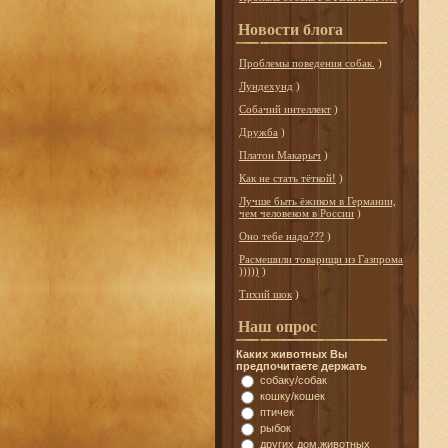
Новости блога
Проблемы поведения собак.
)
Лундехунд
)
Собачий интеллект
)
Дружба
)
Платон Макарыч
)
Как не стать тёткой!
)
Лучше быть ёжиком в Германии,
чем человеком в России
)
Оно тебе надо???
)
Расмешили товарищи из Газпрома
)))))
)
Тихий шок
)
Наш опрос
Каких животных Вы
предпочитаете держать
собаку/собак
кошку/кошек
птичек
рыбок
других дом.животных