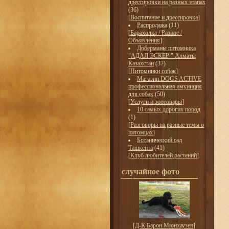
дрессировки на разных этапах
(36)
[
Воспитание и дрессировка
]
Распродажа
(11)
[
Барахолка / Разное /
Объявления
]
Доберманы питомника
"АДАЛ ЭСКЕР " Алматы
Казахстан
(37)
[
Питомники собак
]
Магазин DOGS ACTIVE
профессиональная амуниция
для собак
(50)
[
Услуги и зоотовары
]
10 самых дорогих пород
(1)
[
Разговоры на разные темы о
питомцах
]
Ботанический сад
Ташкента
(41)
[
Клуб любителей растений
]
случайное фото
[
Д-К Барон Мюнхаузен
]