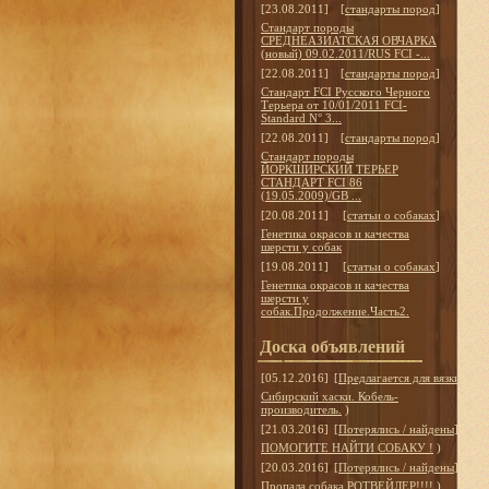
[23.08.2011]
[
стандарты пород
]
Стандарт породы
СРЕДНЕАЗИАТСКАЯ ОВЧАРКА
(новый) 09.02.2011/RUS FCI -...
[22.08.2011]
[
стандарты пород
]
Стандарт FCI Русского Черного
Терьера от 10/01/2011 FCI-
Standard N° 3...
[22.08.2011]
[
стандарты пород
]
Стандарт породы
ЙОРКШИРСКИЙ ТЕРЬЕР
СТАНДАРТ FCI 86
(19.05.2009)/GB ...
[20.08.2011]
[
статьи о собаках
]
Генетика окрасов и качества
шерсти у собак
[19.08.2011]
[
статьи о собаках
]
Генетика окрасов и качества
шерсти у
собак.Продолжение.Часть2.
Доска объявлений
[05.12.2016]
[
Предлагается для вязки
]
Сибирский хаски. Кобель-
производитель.
)
[21.03.2016]
[
Потерялись / найдены
]
ПОМОГИТЕ НАЙТИ СОБАКУ !
)
[20.03.2016]
[
Потерялись / найдены
]
Пропала собака РОТВЕЙЛЕР!!!!
)