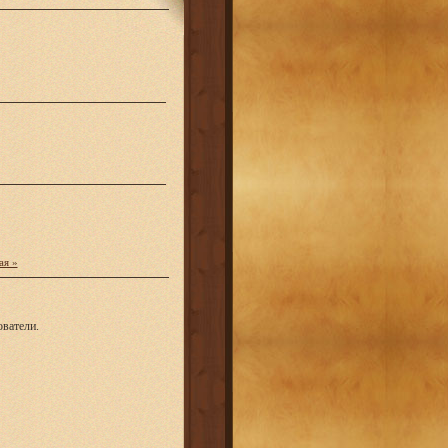
ая »
ватели.