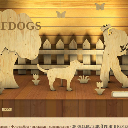
IFDOGS
RSS
авная
»
Фотоальбом
»
выставки и соревнования
» 29 .06.13.БОЛЬШОЙ РИНГ В КЕМ