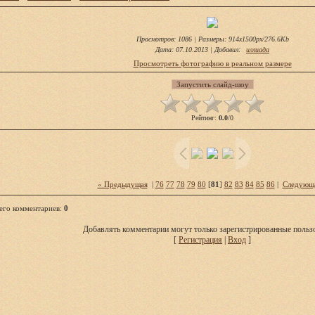
Просмотров
: 1086 |
Размеры
: 914x1500px/276.6Kb
Дата
: 07.10.2013 |
Добавил
:
иллиада
Просмотреть фотографию в реальном размере
Рейтинг
:
0.0
/
0
« Предыдущая
|
76
77
78
79
80
[
81
]
82
83
84
85
86
|
Следующ
его комментариев
:
0
Добавлять комментарии могут только зарегистрированные пользо
[
Регистрация
|
Вход
]