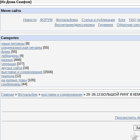
[
Из Дома Скифов
]
Меню сайта
Новости
ФОРУМ
Фотоальбомы
Статьи и публикации
Блог
FAQ (в
Воспитание/дрессировка
Грумминг
Обратная свя
Categories
наши питомцы
[6]
среднеазиатская овчарка
[55]
йорки
[55]
лабрадоры
[4]
разные
[466]
черныши
[377]
друзья сайта
[18]
выставки и соревнования
[2506]
природа
[12]
на разные темы
[105]
сенбернары
[44]
Главная
»
Фотоальбом
»
выставки и соревнования
» 29 .06.13.БОЛЬШОЙ РИНГ В К
Просмотреть ф