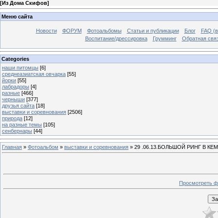
[
Из Дома Скифов
]
Меню сайта
Новости
ФОРУМ
Фотоальбомы
Статьи и публикации
Блог
FAQ (в
Воспитание/дрессировка
Грумминг
Обратная свя
Categories
наши питомцы
[6]
среднеазиатская овчарка
[55]
йорки
[55]
лабрадоры
[4]
разные
[466]
черныши
[377]
друзья сайта
[18]
выставки и соревнования
[2506]
природа
[12]
на разные темы
[105]
сенбернары
[44]
Главная
»
Фотоальбом
»
выставки и соревнования
» 29 .06.13.БОЛЬШОЙ РИНГ В К
Просмотреть ф