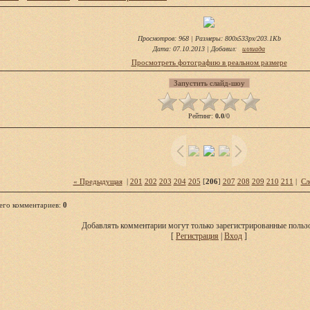
Просмотров
: 968 |
Размеры
: 800x533px/203.1Kb
Дата
: 07.10.2013 |
Добавил
:
иллиада
Просмотреть фотографию в реальном размере
Рейтинг
:
0.0
/
0
« Предыдущая
|
201
202
203
204
205
[
206
]
207
208
209
210
211
|
Сл
его комментариев
:
0
Добавлять комментарии могут только зарегистрированные пользо
[
Регистрация
|
Вход
]