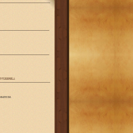
едующая »
ватели.