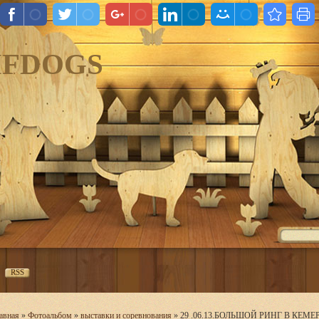
IFDOGS
RSS
авная
»
Фотоальбом
»
выставки и соревнования
» 29 .06.13.БОЛЬШОЙ РИНГ В КЕМ