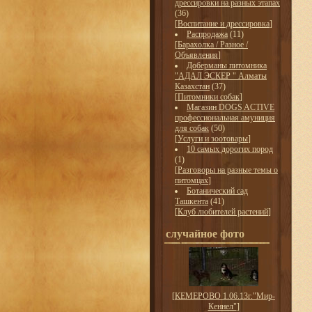
дрессировки на разных этапах
(36)
[
Воспитание и дрессировка
]
Распродажа
(11)
[
Барахолка / Разное /
Объявления
]
Доберманы питомника
"АДАЛ ЭСКЕР " Алматы
Казахстан
(37)
[
Питомники собак
]
Магазин DOGS ACTIVE
профессиональная амуниция
для собак
(50)
[
Услуги и зоотовары
]
10 самых дорогих пород
(1)
[
Разговоры на разные темы о
питомцах
]
Ботанический сад
Ташкента
(41)
[
Клуб любителей растений
]
случайное фото
[
КЕМЕРОВО 1.06.13г."Мир-
Кеннел"
]