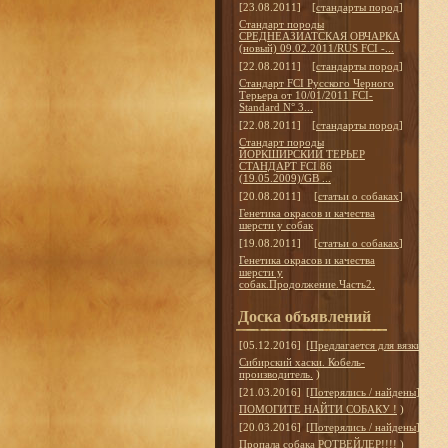
[23.08.2011]
[
стандарты пород
]
Стандарт породы
СРЕДНЕАЗИАТСКАЯ ОВЧАРКА
(новый) 09.02.2011/RUS FCI -...
[22.08.2011]
[
стандарты пород
]
Стандарт FCI Русского Черного
Терьера от 10/01/2011 FCI-
Standard N° 3...
[22.08.2011]
[
стандарты пород
]
Стандарт породы
ЙОРКШИРСКИЙ ТЕРЬЕР
СТАНДАРТ FCI 86
(19.05.2009)/GB ...
[20.08.2011]
[
статьи о собаках
]
Генетика окрасов и качества
шерсти у собак
[19.08.2011]
[
статьи о собаках
]
Генетика окрасов и качества
шерсти у
собак.Продолжение.Часть2.
Доска объявлений
[05.12.2016]
[
Предлагается для вязки
]
Сибирский хаски. Кобель-
производитель.
)
[21.03.2016]
[
Потерялись / найдены
]
ПОМОГИТЕ НАЙТИ СОБАКУ !
)
[20.03.2016]
[
Потерялись / найдены
]
Пропала собака РОТВЕЙЛЕР!!!!
)