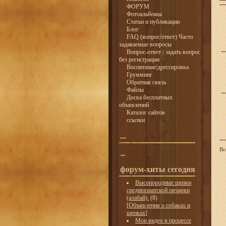
ФОРУМ
Фотоальбомы
Статьи и публикации
Блог
FAQ (вопрос/ответ) Часто
задаваемые вопросы
Вопрос-ответ / задать вопрос
без регистрации
Воспитание/дрессировка
Грумминг
Обратная связь
Файлы
Доска бесплатных
объявлений
Каталог сайтов
ссылки
...
Вс
...
форум-хиты сегодня
Высопородные щенки
среднеазиатской овчарки
(алабай).
(8)
[
Объявления о собаках и
щенках
]
Мои видео в процессе