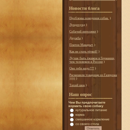
Новости блога
Проблемы поведения собак.
)
Лундехунд
)
Собачий интеллект
)
Дружба
)
Платон Макарыч
)
Как не стать тёткой!
)
Лучше быть ёжиком в Германии,
чем человеком в России
)
Оно тебе надо???
)
Расмешили товарищи из Газпрома
)))))
)
Тихий шок
)
Наш опрос
Чем Вы предпочитаете
кормить свою собаку
нутуральное питание
корма
смешанное кормление
со своего стола