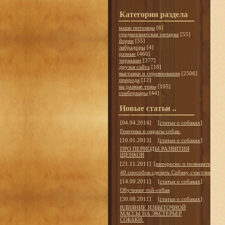
Категории раздела
наши питомцы
[6]
среднеазиатская овчарка
[55]
йорки
[55]
лабрадоры
[4]
разные
[466]
черныши
[377]
друзья сайта
[18]
выставки и соревнования
[2506]
природа
[12]
на разные темы
[105]
сенбернары
[44]
Новые статьи ..
[04.04.2014]
[
статьи о собаках
]
Генетика и окрасы собак.
[10.01.2013]
[
статьи о собаках
]
ПРО ПЕРИОДЫ РАЗВИТИЯ
ЩЕНКОВ
[21.11.2011]
[
интересно и познавательно
]
40 способов сделать Собаку счастливой
[14.09.2011]
[
статьи о собаках
]
Обучение той-собак
[30.08.2011]
[
статьи о собаках
]
ВЛИЯНИЕ ИЗБЫТОЧНОЙ
МАССЫ НА ЭКСТЕРЬЕР
СОБАКИ.