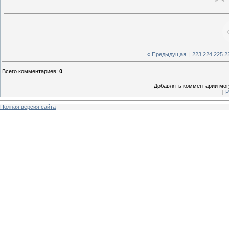
« Предыдущая
|
223
224
225
2
Всего комментариев
:
0
Добавлять комментарии могу
[
Р
Полная версия сайта