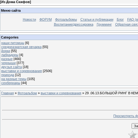
[
Из Дома Скифов
]
Меню сайта
Новости
ФОРУМ
Фотоальбомы
Статьи и публикации
Блог
FAQ (в
Воспитание/дрессировка
Грумминг
Обратная свя
Categories
наши питомцы
[6]
среднеазиатская овчарка
[55]
йорки
[55]
лабрадоры
[4]
разные
[466]
черныши
[377]
друзья сайта
[18]
выставки и соревнования
[2506]
природа
[12]
на разные темы
[105]
сенбернары
[44]
Главная
»
Фотоальбом
»
выставки и соревнования
» 29 .06.13.БОЛЬШОЙ РИНГ В К
Просмотреть ф