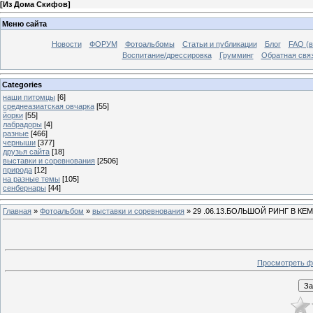
[
Из Дома Скифов
]
Меню сайта
Новости
ФОРУМ
Фотоальбомы
Статьи и публикации
Блог
FAQ (в
Воспитание/дрессировка
Грумминг
Обратная свя
Categories
наши питомцы
[6]
среднеазиатская овчарка
[55]
йорки
[55]
лабрадоры
[4]
разные
[466]
черныши
[377]
друзья сайта
[18]
выставки и соревнования
[2506]
природа
[12]
на разные темы
[105]
сенбернары
[44]
Главная
»
Фотоальбом
»
выставки и соревнования
» 29 .06.13.БОЛЬШОЙ РИНГ В К
Просмотреть ф