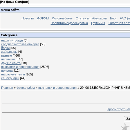
[
Из Дома Скифов
]
Меню сайта
Новости
ФОРУМ
Фотоальбомы
Статьи и публикации
Блог
FAQ (в
Воспитание/дрессировка
Грумминг
Обратная свя
Categories
наши питомцы
[6]
среднеазиатская овчарка
[55]
йорки
[55]
лабрадоры
[4]
разные
[466]
черныши
[377]
друзья сайта
[18]
выставки и соревнования
[2506]
природа
[12]
на разные темы
[105]
сенбернары
[44]
Главная
»
Фотоальбом
»
выставки и соревнования
» 29 .06.13.БОЛЬШОЙ РИНГ В К
Просмотреть ф