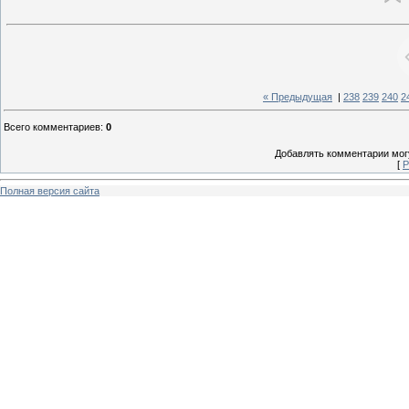
« Предыдущая
|
238
239
240
2
Всего комментариев
:
0
Добавлять комментарии могу
[
Р
Полная версия сайта