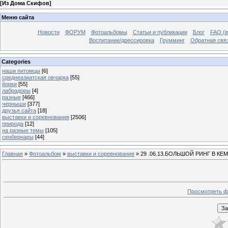
[
Из Дома Скифов
]
Меню сайта
Новости
ФОРУМ
Фотоальбомы
Статьи и публикации
Блог
FAQ (в
Воспитание/дрессировка
Грумминг
Обратная свя
Categories
наши питомцы
[6]
среднеазиатская овчарка
[55]
йорки
[55]
лабрадоры
[4]
разные
[466]
черныши
[377]
друзья сайта
[18]
выставки и соревнования
[2506]
природа
[12]
на разные темы
[105]
сенбернары
[44]
Главная
»
Фотоальбом
»
выставки и соревнования
» 29 .06.13.БОЛЬШОЙ РИНГ В К
Просмотреть ф