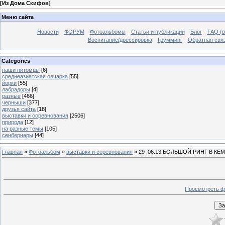
[
Из Дома Скифов
]
Меню сайта
Новости
ФОРУМ
Фотоальбомы
Статьи и публикации
Блог
FAQ (в
Воспитание/дрессировка
Грумминг
Обратная свя
Categories
наши питомцы
[6]
среднеазиатская овчарка
[55]
йорки
[55]
лабрадоры
[4]
разные
[466]
черныши
[377]
друзья сайта
[18]
выставки и соревнования
[2506]
природа
[12]
на разные темы
[105]
сенбернары
[44]
Главная
»
Фотоальбом
»
выставки и соревнования
» 29 .06.13.БОЛЬШОЙ РИНГ В К
Просмотреть ф