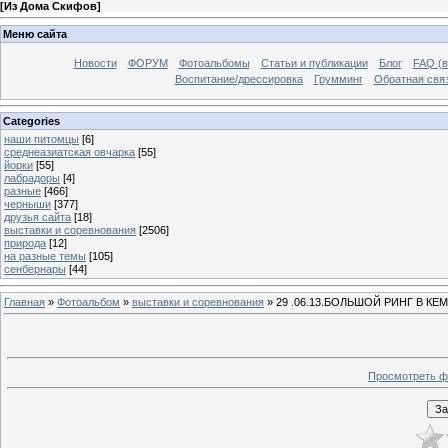
[
Из Дома Скифов
]
Меню сайта
Новости
ФОРУМ
Фотоальбомы
Статьи и публикации
Блог
FAQ (в
Воспитание/дрессировка
Грумминг
Обратная свя
Categories
наши питомцы
[6]
среднеазиатская овчарка
[55]
йорки
[55]
лабрадоры
[4]
разные
[466]
черныши
[377]
друзья сайта
[18]
выставки и соревнования
[2506]
природа
[12]
на разные темы
[105]
сенбернары
[44]
Главная
»
Фотоальбом
»
выставки и соревнования
» 29 .06.13.БОЛЬШОЙ РИНГ В К
Просмотреть ф