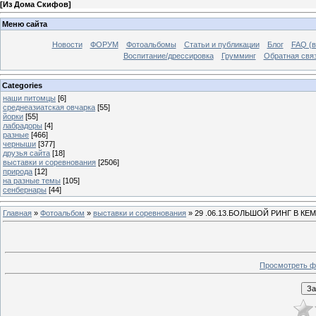
[
Из Дома Скифов
]
Меню сайта
Новости
ФОРУМ
Фотоальбомы
Статьи и публикации
Блог
FAQ (в
Воспитание/дрессировка
Грумминг
Обратная свя
Categories
наши питомцы
[6]
среднеазиатская овчарка
[55]
йорки
[55]
лабрадоры
[4]
разные
[466]
черныши
[377]
друзья сайта
[18]
выставки и соревнования
[2506]
природа
[12]
на разные темы
[105]
сенбернары
[44]
Главная
»
Фотоальбом
»
выставки и соревнования
» 29 .06.13.БОЛЬШОЙ РИНГ В К
Просмотреть ф