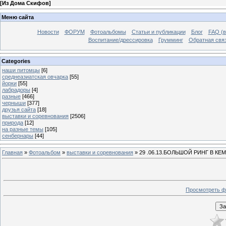
[
Из Дома Скифов
]
Меню сайта
Новости
ФОРУМ
Фотоальбомы
Статьи и публикации
Блог
FAQ (в
Воспитание/дрессировка
Грумминг
Обратная свя
Categories
наши питомцы
[6]
среднеазиатская овчарка
[55]
йорки
[55]
лабрадоры
[4]
разные
[466]
черныши
[377]
друзья сайта
[18]
выставки и соревнования
[2506]
природа
[12]
на разные темы
[105]
сенбернары
[44]
Главная
»
Фотоальбом
»
выставки и соревнования
» 29 .06.13.БОЛЬШОЙ РИНГ В К
Просмотреть ф