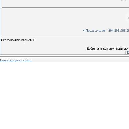
« Предыдущая
|
294
295
296
2
Всего комментариев
:
0
Добавлять комментарии могу
[
Р
Полная версия сайта