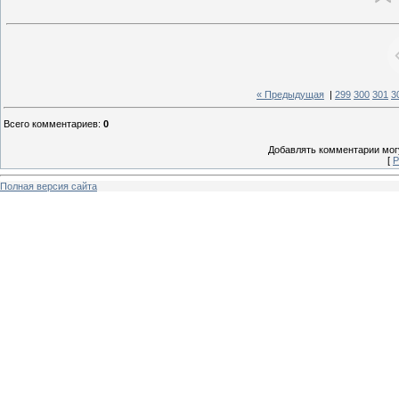
« Предыдущая
|
299
300
301
3
Всего комментариев
:
0
Добавлять комментарии могу
[
Р
Полная версия сайта