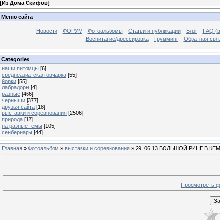
[
Из Дома Скифов
]
Меню сайта
Новости
ФОРУМ
Фотоальбомы
Статьи и публикации
Блог
FAQ (в
Воспитание/дрессировка
Грумминг
Обратная свя
Categories
наши питомцы
[6]
среднеазиатская овчарка
[55]
йорки
[55]
лабрадоры
[4]
разные
[466]
черныши
[377]
друзья сайта
[18]
выставки и соревнования
[2506]
природа
[12]
на разные темы
[105]
сенбернары
[44]
Главная
»
Фотоальбом
»
выставки и соревнования
» 29 .06.13.БОЛЬШОЙ РИНГ В К
Просмотреть ф