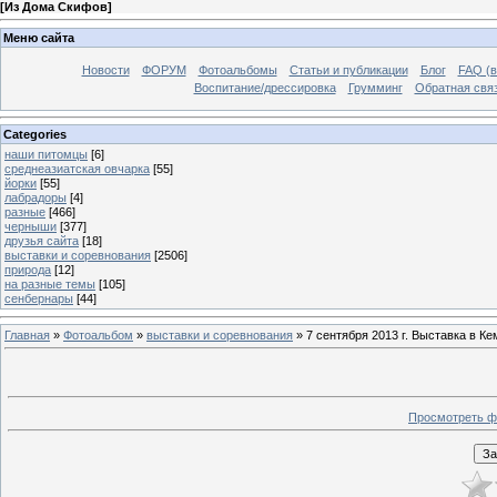
[
Из Дома Скифов
]
Меню сайта
Новости
ФОРУМ
Фотоальбомы
Статьи и публикации
Блог
FAQ (в
Воспитание/дрессировка
Грумминг
Обратная свя
Categories
наши питомцы
[6]
среднеазиатская овчарка
[55]
йорки
[55]
лабрадоры
[4]
разные
[466]
черныши
[377]
друзья сайта
[18]
выставки и соревнования
[2506]
природа
[12]
на разные темы
[105]
сенбернары
[44]
Главная
»
Фотоальбом
»
выставки и соревнования
» 7 сентября 2013 г. Выставка в Ке
Просмотреть ф