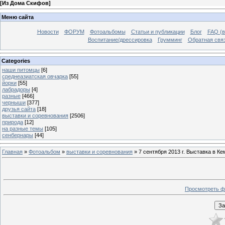
[
Из Дома Скифов
]
Меню сайта
Новости
ФОРУМ
Фотоальбомы
Статьи и публикации
Блог
FAQ (в
Воспитание/дрессировка
Грумминг
Обратная свя
Categories
наши питомцы
[6]
среднеазиатская овчарка
[55]
йорки
[55]
лабрадоры
[4]
разные
[466]
черныши
[377]
друзья сайта
[18]
выставки и соревнования
[2506]
природа
[12]
на разные темы
[105]
сенбернары
[44]
Главная
»
Фотоальбом
»
выставки и соревнования
» 7 сентября 2013 г. Выставка в Ке
Просмотреть ф