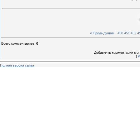
« Предыдущая
|
450
451
452
4
Всего комментариев
:
0
Добавлять комментарии могу
[
Р
Полная версия сайта