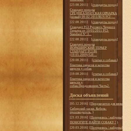
[23.08.2011]
[
стандарты пород
]
Стандарт породы
СРЕДНЕАЗИАТСКАЯ ОВЧАРКА
(новый) 09.02.2011/RUS FCI -...
[22.08.2011]
[
стандарты пород
]
Стандарт FCI Русского Черного
Терьера от 10/01/2011 FCI-
Standard N° 3...
[22.08.2011]
[
стандарты пород
]
Стандарт породы
ЙОРКШИРСКИЙ ТЕРЬЕР
СТАНДАРТ FCI 86
(19.05.2009)/GB ...
[20.08.2011]
[
статьи о собаках
]
Генетика окрасов и качества
шерсти у собак
[19.08.2011]
[
статьи о собаках
]
Генетика окрасов и качества
шерсти у
собак.Продолжение.Часть2.
Доска объявлений
[05.12.2016]
[
Предлагается для вязки
]
Сибирский хаски. Кобель-
производитель.
)
[21.03.2016]
[
Потерялись / найдены
]
ПОМОГИТЕ НАЙТИ СОБАКУ !
)
[20.03.2016]
[
Потерялись / найдены
]