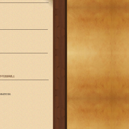
едующая »
ватели.