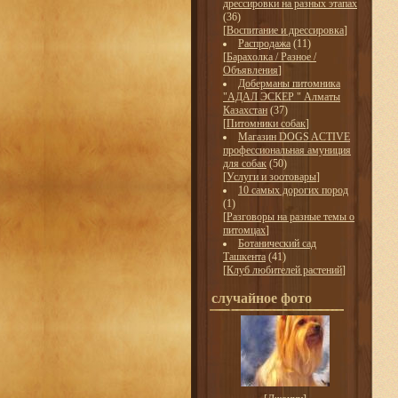
дрессировки на разных этапах
(36)
[
Воспитание и дрессировка
]
Распродажа
(11)
[
Барахолка / Разное /
Объявления
]
Доберманы питомника
"АДАЛ ЭСКЕР " Алматы
Казахстан
(37)
[
Питомники собак
]
Магазин DOGS ACTIVE
профессиональная амуниция
для собак
(50)
[
Услуги и зоотовары
]
10 самых дорогих пород
(1)
[
Разговоры на разные темы о
питомцах
]
Ботанический сад
Ташкента
(41)
[
Клуб любителей растений
]
случайное фото