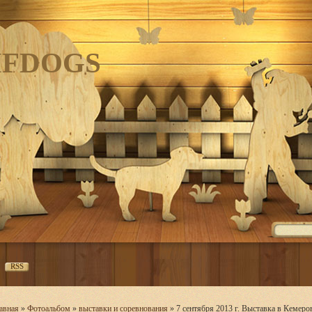
IFDOGS
RSS
авная
»
Фотоальбом
»
выставки и соревнования
» 7 сентября 2013 г. Выставка в Кемеро