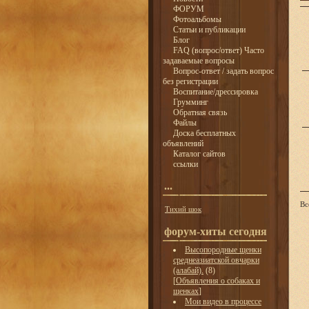
ФОРУМ
Фотоальбомы
Статьи и публикации
Блог
FAQ (вопрос/ответ) Часто
задаваемые вопросы
Вопрос-ответ / задать вопрос
без регистрации
Воспитание/дрессировка
Грумминг
Обратная связь
Файлы
Доска бесплатных
объявлений
Каталог сайтов
ссылки
...
Вс
Тихий шок
форум-хиты сегодня
Высопородные щенки
среднеазиатской овчарки
(алабай).
(8)
[
Объявления о собаках и
щенках
]
Мои видео в процессе