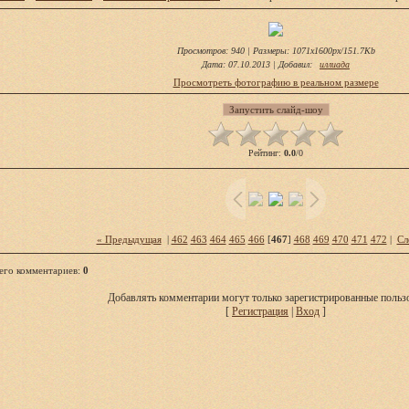
Просмотров
: 940 |
Размеры
: 1071x1600px/151.7Kb
Дата
: 07.10.2013 |
Добавил
:
иллиада
Просмотреть фотографию в реальном размере
Рейтинг
:
0.0
/
0
« Предыдущая
|
462
463
464
465
466
[
467
]
468
469
470
471
472
|
Сл
его комментариев
:
0
Добавлять комментарии могут только зарегистрированные пользо
[
Регистрация
|
Вход
]