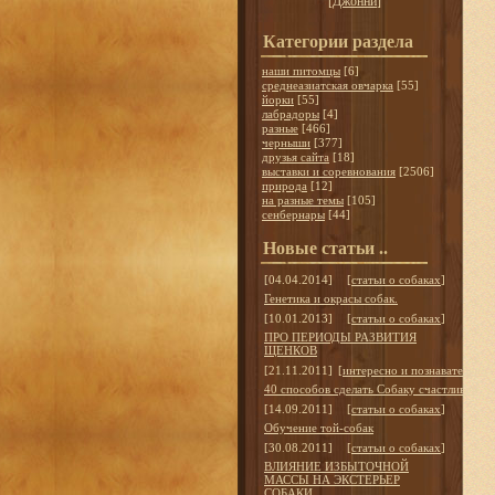
[
Джонни
]
Категории раздела
наши питомцы
[6]
среднеазиатская овчарка
[55]
йорки
[55]
лабрадоры
[4]
разные
[466]
черныши
[377]
друзья сайта
[18]
выставки и соревнования
[2506]
природа
[12]
на разные темы
[105]
сенбернары
[44]
Новые статьи ..
[04.04.2014]
[
статьи о собаках
]
Генетика и окрасы собак.
[10.01.2013]
[
статьи о собаках
]
ПРО ПЕРИОДЫ РАЗВИТИЯ
ЩЕНКОВ
[21.11.2011]
[
интересно и познавательно
]
40 способов сделать Собаку счастливой
[14.09.2011]
[
статьи о собаках
]
Обучение той-собак
[30.08.2011]
[
статьи о собаках
]
ВЛИЯНИЕ ИЗБЫТОЧНОЙ
МАССЫ НА ЭКСТЕРЬЕР
СОБАКИ.