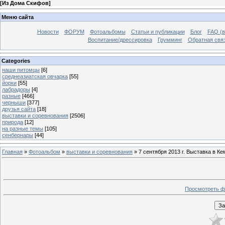
[
Из Дома Скифов
]
Меню сайта
Новости
ФОРУМ
Фотоальбомы
Статьи и публикации
Блог
FAQ (в
Воспитание/дрессировка
Грумминг
Обратная свя
Categories
наши питомцы
[6]
среднеазиатская овчарка
[55]
йорки
[55]
лабрадоры
[4]
разные
[466]
черныши
[377]
друзья сайта
[18]
выставки и соревнования
[2506]
природа
[12]
на разные темы
[105]
сенбернары
[44]
Главная
»
Фотоальбом
»
выставки и соревнования
» 7 сентября 2013 г. Выставка в Ке
Просмотреть ф