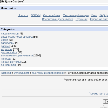
[
Из Дома Скифов
]
Меню сайта
Новости
ФОРУМ
Фотоальбомы
Статьи и публикации
Блог
FAQ (в
Воспитание/дрессировка
Грумминг
Обратная свя
Categories
наши питомцы
[6]
среднеазиатская овчарка
[55]
йорки
[55]
лабрадоры
[4]
разные
[466]
черныши
[377]
друзья сайта
[18]
выставки и соревнования
[2506]
природа
[12]
на разные темы
[105]
сенбернары
[44]
Главная
»
Фотоальбом
»
выставки и соревнования
» Региональная выставка собак в
Региональная выставка собак всех
Просмотреть ф