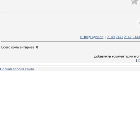
« Предыдущая
|
2140
2141
2142
2143
Всего комментариев
:
0
Добавлять комментарии могу
[
Р
Полная версия сайта