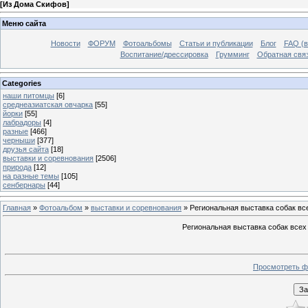
[
Из Дома Скифов
]
Меню сайта
Новости
ФОРУМ
Фотоальбомы
Статьи и публикации
Блог
FAQ (в
Воспитание/дрессировка
Грумминг
Обратная свя
Categories
наши питомцы
[6]
среднеазиатская овчарка
[55]
йорки
[55]
лабрадоры
[4]
разные
[466]
черныши
[377]
друзья сайта
[18]
выставки и соревнования
[2506]
природа
[12]
на разные темы
[105]
сенбернары
[44]
Главная
»
Фотоальбом
»
выставки и соревнования
» Региональная выставка собак в
Региональная выставка собак всех
Просмотреть ф