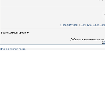
« Предыдущая
|
1298
1299
1300
1301
Всего комментариев
:
0
Добавлять комментарии могу
[
Р
Полная версия сайта