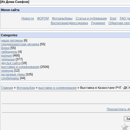
[
Из Дома Скифов
]
Меню сайта
Новости
ФОРУМ
Фотоальбомы
Статьи и публикации
Блог
FAQ (в
Воспитание/дрессировка
Грумминг
Обратная свя
Categories
наши питомцы
[6]
среднеазиатская овчарка
[55]
йорки
[55]
лабрадоры
[4]
разные
[466]
черныши
[377]
друзья сайта
[18]
выставки и соревнования
[2506]
природа
[12]
на разные темы
[105]
сенбернары
[44]
Главная
»
Фотоальбом
»
выставки и соревнования
» Выставка в Казахстане РЧТ -ДК 
Просмотреть ф