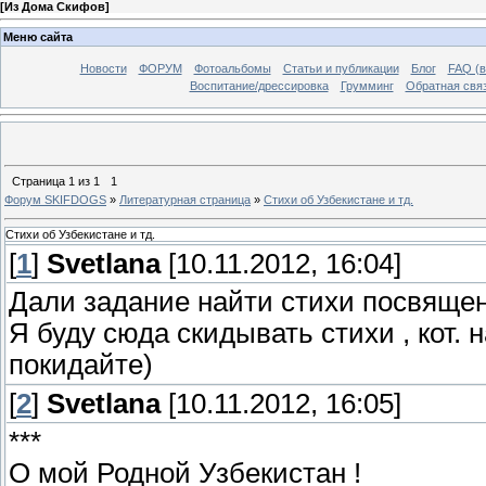
[
Из Дома Скифов
]
Меню сайта
Новости
ФОРУМ
Фотоальбомы
Статьи и публикации
Блог
FAQ (в
Воспитание/дрессировка
Грумминг
Обратная свя
Страница
1
из
1
1
Форум SKIFDOGS
»
Литературная страница
»
Стихи об Узбекистане и тд.
Стихи об Узбекистане и тд.
[
1
]
Svetlana
[10.11.2012, 16:04]
Дали задание найти стихи посвящен
Я буду сюда скидывать стихи , кот. на
покидайте)
[
2
]
Svetlana
[10.11.2012, 16:05]
***
О мой Родной Узбекистан !