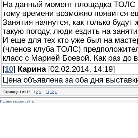
На данный момент площадка ТОЛС р
тому времени возможно появится ещ
Занятия начнутся, как только будут 
такую погоду, люди ездить на заняти
И еще для тех кто уже был на масте
(членов клуба ТОЛС) предположител
класс с Марией Боевой. Как раз до 
[
10
]
Карина
[02.02.2014, 14:19]
Цена объявлена за оба дня выставк
Страница
1
из
12
1
2
3
…
11
12
»
Полная версия сайта