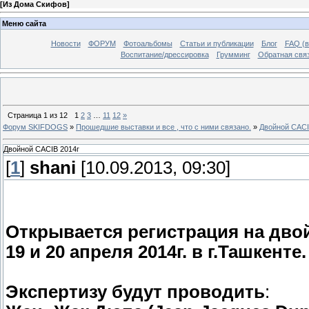
[
Из Дома Скифов
]
Меню сайта
Новости
ФОРУМ
Фотоальбомы
Статьи и публикации
Блог
FAQ (в
Воспитание/дрессировка
Грумминг
Обратная свя
Страница
1
из
12
1
2
3
…
11
12
»
Форум SKIFDOGS
»
Прошедшие выставки и все , что с ними связано.
»
Двойной CACI
Двойной CACIB 2014г
[
1
]
shani
[10.09.2013, 09:30]
Открывается регистрация на дво
19 и 20 апреля 2014г. в г.Ташкенте.
Экспертизу будут проводить
: