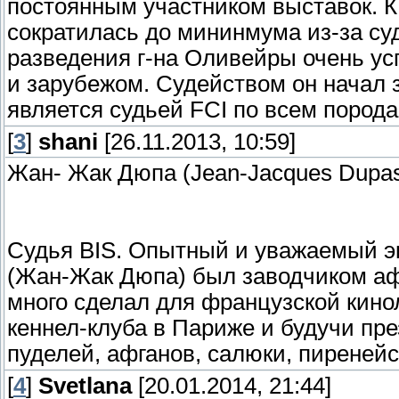
постоянным участником выставок. К 
сократилась до мининмума из-за су
разведения г-на Оливейры очень ус
и зарубежом. Судейством он начал 
является судьей FCI по всем порода
[
3
]
shani
[26.11.2013, 10:59]
Жан- Жак Дюпа (Jean-Jacques Dupa
Судья BIS. Опытный и уважаемый эк
(Жан-Жак Дюпа) был заводчиком афг
много сделал для французской кино
кеннел-клуба в Париже и будучи пр
пуделей, афганов, салюки, пиренейс
[
4
]
Svetlana
[20.01.2014, 21:44]