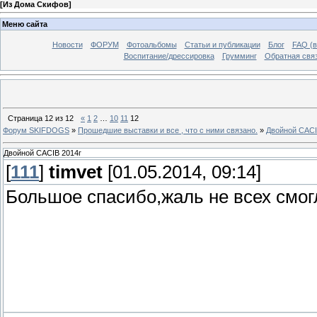
[
Из Дома Скифов
]
Меню сайта
Новости
ФОРУМ
Фотоальбомы
Статьи и публикации
Блог
FAQ (в
Воспитание/дрессировка
Грумминг
Обратная свя
Страница
12
из
12
«
1
2
…
10
11
12
Форум SKIFDOGS
»
Прошедшие выставки и все , что с ними связано.
»
Двойной CACI
Двойной CACIB 2014г
[
111
]
timvet
[01.05.2014, 09:14]
Большое спасибо,жаль не всех смог