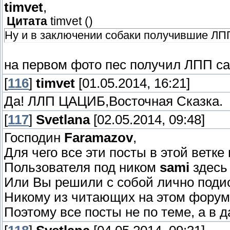
timvet
,
Цитата
timvet
(
)
Ну и в заключении собаки получившие ЛПП
на первом фото пес получил ЛПП с
[
116
]
timvet
[01.05.2014, 16:21]
Да! ЛЛП ЦАЦИБ,Восточная Сказка.
[
117
]
Svetlana
[02.05.2014, 09:48]
Господин
Faramazov
,
Для чего все эти посты в этой ветке
Пользователя под ником
sami
здесь 
Или Вы решили с собой лично поди
Никому из читающих на этом форум
Поэтому все посты не по теме, а в 