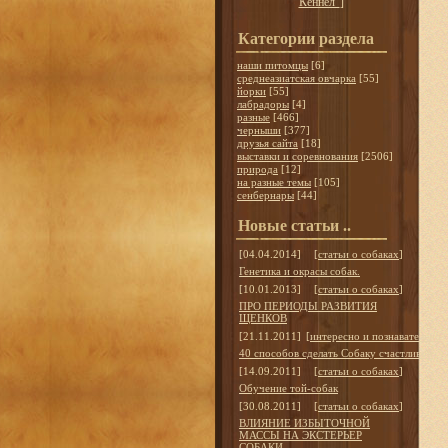
Кеннел"
]
Категории раздела
наши питомцы
[6]
среднеазиатская овчарка
[55]
йорки
[55]
лабрадоры
[4]
разные
[466]
черныши
[377]
друзья сайта
[18]
выставки и соревнования
[2506]
природа
[12]
на разные темы
[105]
сенбернары
[44]
Новые статьи ..
[04.04.2014]
[
статьи о собаках
]
Генетика и окрасы собак.
[10.01.2013]
[
статьи о собаках
]
ПРО ПЕРИОДЫ РАЗВИТИЯ
ЩЕНКОВ
[21.11.2011]
[
интересно и познавательно
]
40 способов сделать Собаку счастливой
[14.09.2011]
[
статьи о собаках
]
Обучение той-собак
[30.08.2011]
[
статьи о собаках
]
ВЛИЯНИЕ ИЗБЫТОЧНОЙ
МАССЫ НА ЭКСТЕРЬЕР
СОБАКИ.