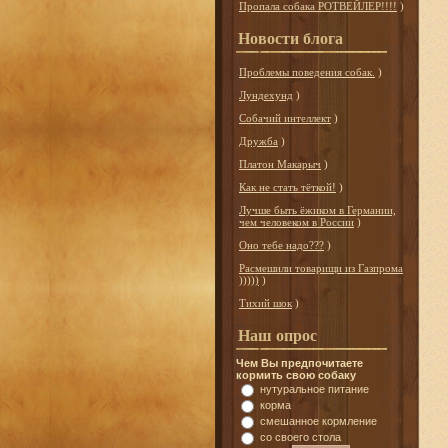
Пропала собака РОТВЕЙЛЕР!!!!
)
Новости блога
Проблемы поведения собак.
)
Лундехунд
)
Собачий интеллект
)
Дружба
)
Платон Макарыч
)
Как не стать тёткой!
)
Лучше быть ёжиком в Германии,
чем человеком в России
)
Оно тебе надо???
)
Расмешили товарищи из Газпрома
)))))
)
Тихий шок
)
Наш опрос
Чем Вы предпочитаете
кормить свою собаку
нутуральное питание
корма
смешанное кормление
со своего стола