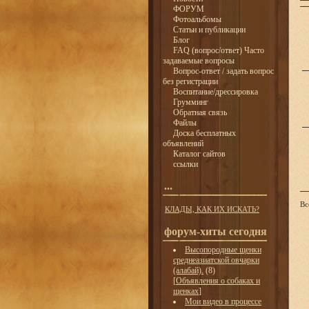
ФОРУМ
Фотоальбомы
Статьи и публикации
Блог
FAQ (вопрос/ответ) Часто
задаваемые вопросы
Вопрос-ответ / задать вопрос
без регистрации
Воспитание/дрессировка
Грумминг
Обратная связь
Файлы
Доска бесплатных
объявлений
Каталог сайтов
ссылки
...
Вс
КЛАДЫ, КАК ИХ ИСКАТЬ?
форум-хиты сегодня
Высопородные щенки
среднеазиатской овчарки
(алабай).
(8)
[
Объявления о собаках и
щенках
]
Мои видео в процессе