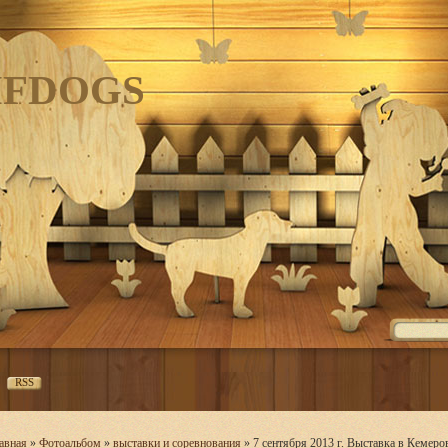
IFDOGS
RSS
авная
»
Фотоальбом
»
выставки и соревнования
» 7 сентября 2013 г. Выставка в Кемеро