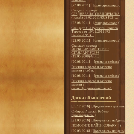
[23.08.2011]
[
стандарты пород
]
Стандарт породы
СРЕДНЕАЗИАТСКАЯ ОВЧАРКА
(новый) 09.02.2011/RUS FCI -...
[22.08.2011]
[
стандарты пород
]
Стандарт FCI Русского Черного
Терьера от 10/01/2011 FCI-
Standard N° 3...
[22.08.2011]
[
стандарты пород
]
Стандарт породы
ЙОРКШИРСКИЙ ТЕРЬЕР
СТАНДАРТ FCI 86
(19.05.2009)/GB ...
[20.08.2011]
[
статьи о собаках
]
Генетика окрасов и качества
шерсти у собак
[19.08.2011]
[
статьи о собаках
]
Генетика окрасов и качества
шерсти у
собак.Продолжение.Часть2.
Доска объявлений
[05.12.2016]
[
Предлагается для вязки
]
Сибирский хаски. Кобель-
производитель.
)
[21.03.2016]
[
Потерялись / найдены
]
ПОМОГИТЕ НАЙТИ СОБАКУ !
)
[20.03.2016]
[
Потерялись / найдены
]