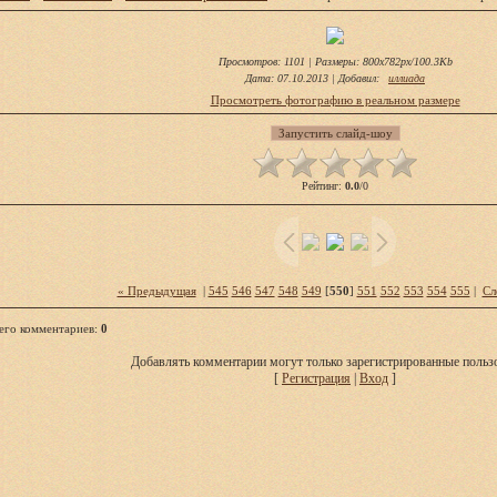
Просмотров
: 1101 |
Размеры
: 800x782px/100.3Kb
Дата
: 07.10.2013 |
Добавил
:
иллиада
Просмотреть фотографию в реальном размере
Рейтинг
:
0.0
/
0
« Предыдущая
|
545
546
547
548
549
[
550
]
551
552
553
554
555
|
Сл
его комментариев
:
0
Добавлять комментарии могут только зарегистрированные пользо
[
Регистрация
|
Вход
]