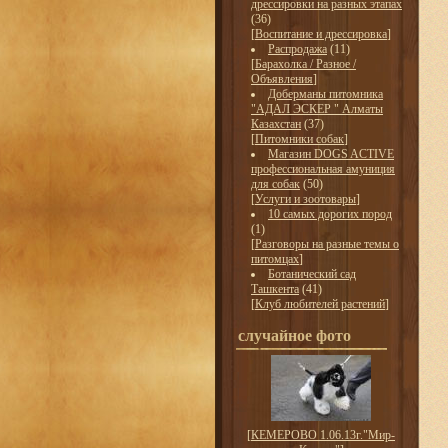
дрессировки на разных этапах
(36)
[
Воспитание и дрессировка
]
Распродажа
(11)
[
Барахолка / Разное /
Объявления
]
Доберманы питомника
"АДАЛ ЭСКЕР " Алматы
Казахстан
(37)
[
Питомники собак
]
Магазин DOGS ACTIVE
профессиональная амуниция
для собак
(50)
[
Услуги и зоотовары
]
10 самых дорогих пород
(1)
[
Разговоры на разные темы о
питомцах
]
Ботанический сад
Ташкента
(41)
[
Клуб любителей растений
]
случайное фото
[
КЕМЕРОВО 1.06.13г."Мир-