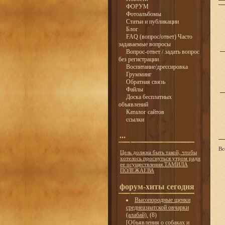
ФОРУМ
Фотоальбомы
Статьи и публикации
Блог
FAQ (вопрос/ответ) Часто
задаваемые вопросы
Вопрос-ответ / задать вопрос
без регистрации
Воспитание/дрессировка
Грумминг
Обратная связь
Файлы
Доска бесплатных
объявлений
Каталог сайтов
ссылки
...
Вс
Цель должна быть такой, чтобы
хотелось проснуться утром ради
ее осуществления.ТАМИЛА
ПОЛЕЖАЕВА
форум-хиты сегодня
Высопородные щенки
среднеазиатской овчарки
(алабай).
(8)
[
Объявления о собаках и