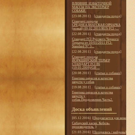
ВЛИЯНИЕ ИЗБЫТОЧНОЙ
МАССЫ НА ЭКСТЕРЬЕР
СОБАКИ.
[23.08.2011]
[
стандарты пород
]
Стандарт породы
СРЕДНЕАЗИАТСКАЯ ОВЧАРКА
(новый) 09.02.2011/RUS FCI -...
[22.08.2011]
[
стандарты пород
]
Стандарт FCI Русского Черного
Терьера от 10/01/2011 FCI-
Standard N° 3...
[22.08.2011]
[
стандарты пород
]
Стандарт породы
ЙОРКШИРСКИЙ ТЕРЬЕР
СТАНДАРТ FCI 86
(19.05.2009)/GB ...
[20.08.2011]
[
статьи о собаках
]
Генетика окрасов и качества
шерсти у собак
[19.08.2011]
[
статьи о собаках
]
Генетика окрасов и качества
шерсти у
собак.Продолжение.Часть2.
Доска объявлений
[05.12.2016]
[
Предлагается для вязки
]
Сибирский хаски. Кобель-
производитель.
)
[21.03.2016]
[
Потерялись / найдены
]