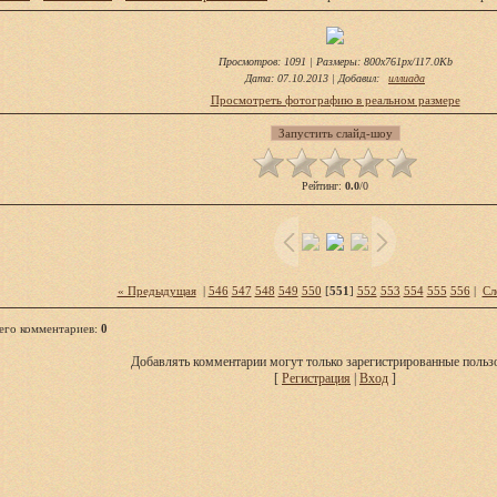
Просмотров
: 1091 |
Размеры
: 800x761px/117.0Kb
Дата
: 07.10.2013 |
Добавил
:
иллиада
Просмотреть фотографию в реальном размере
Рейтинг
:
0.0
/
0
« Предыдущая
|
546
547
548
549
550
[
551
]
552
553
554
555
556
|
Сл
его комментариев
:
0
Добавлять комментарии могут только зарегистрированные пользо
[
Регистрация
|
Вход
]