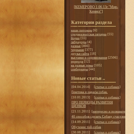
[
КЕМЕРОВО 1.06.13г."Мир-
Кеннел"
]
Категории раздела
наши питомцы
[6]
среднеазиатская овчарка
[55]
йорки
[55]
лабрадоры
[4]
разные
[466]
черныши
[377]
друзья сайта
[18]
выставки и соревнования
[2506]
природа
[12]
на разные темы
[105]
сенбернары
[44]
Новые статьи ..
[04.04.2014]
[
статьи о собаках
]
Генетика и окрасы собак.
[10.01.2013]
[
статьи о собаках
]
ПРО ПЕРИОДЫ РАЗВИТИЯ
ЩЕНКОВ
[21.11.2011]
[
интересно и познавательно
]
40 способов сделать Собаку счастливой
[14.09.2011]
[
статьи о собаках
]
Обучение той-собак
[30.08.2011]
[
статьи о собаках
]