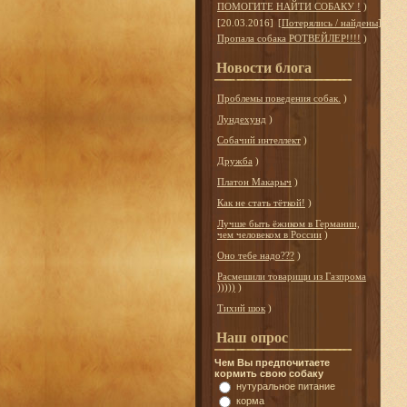
ПОМОГИТЕ НАЙТИ СОБАКУ !
)
[20.03.2016]
[
Потерялись / найдены
]
Пропала собака РОТВЕЙЛЕР!!!!
)
Новости блога
Проблемы поведения собак.
)
Лундехунд
)
Собачий интеллект
)
Дружба
)
Платон Макарыч
)
Как не стать тёткой!
)
Лучше быть ёжиком в Германии,
чем человеком в России
)
Оно тебе надо???
)
Расмешили товарищи из Газпрома
)))))
)
Тихий шок
)
Наш опрос
Чем Вы предпочитаете
кормить свою собаку
нутуральное питание
корма