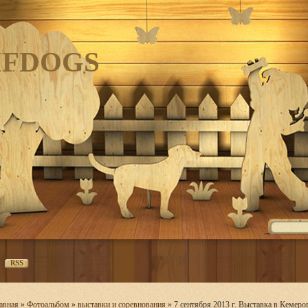
IFDOGS
RSS
авная
»
Фотоальбом
»
выставки и соревнования
» 7 сентября 2013 г. Выставка в Кемеро