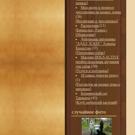
щенках
]
Мои видео в процессе
дрессировки на разных этапах
(36)
[
Воспитание и дрессировка
]
Распродажа
(11)
[
Барахолка / Разное /
Объявления
]
Доберманы питомника
"АДАЛ ЭСКЕР " Алматы
Казахстан
(37)
[
Питомники собак
]
Магазин DOGS ACTIVE
профессиональная амуниция
для собак
(50)
[
Услуги и зоотовары
]
10 самых дорогих пород
(1)
[
Разговоры на разные темы о
питомцах
]
Ботанический сад
Ташкента
(41)
[
Клуб любителей растений
]
случайное фото