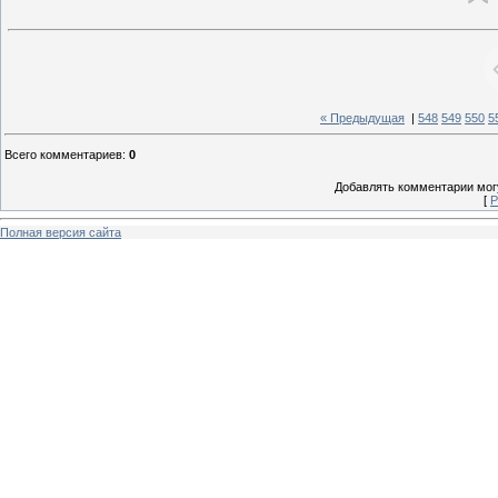
« Предыдущая
|
548
549
550
5
Всего комментариев
:
0
Добавлять комментарии могу
[
Р
Полная версия сайта