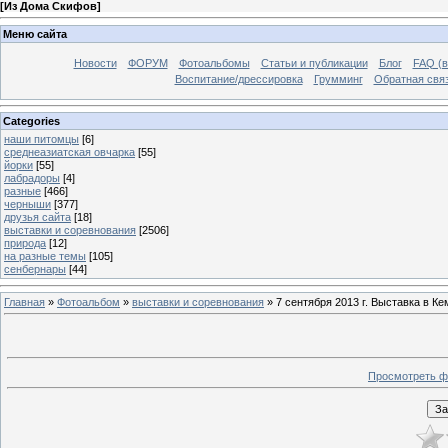
[
Из Дома Скифов
]
Меню сайта
Новости
ФОРУМ
Фотоальбомы
Статьи и публикации
Блог
FAQ (в
Воспитание/дрессировка
Грумминг
Обратная свя
Categories
наши питомцы
[6]
среднеазиатская овчарка
[55]
йорки
[55]
лабрадоры
[4]
разные
[466]
черныши
[377]
друзья сайта
[18]
выставки и соревнования
[2506]
природа
[12]
на разные темы
[105]
сенбернары
[44]
Главная
»
Фотоальбом
»
выставки и соревнования
» 7 сентября 2013 г. Выставка в Ке
Просмотреть ф