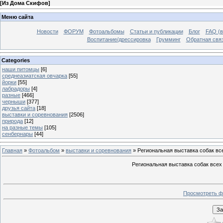
[
Из Дома Скифов
]
Меню сайта
Новости
ФОРУМ
Фотоальбомы
Статьи и публикации
Блог
FAQ (в
Воспитание/дрессировка
Грумминг
Обратная свя
Categories
наши питомцы
[6]
среднеазиатская овчарка
[55]
йорки
[55]
лабрадоры
[4]
разные
[466]
черныши
[377]
друзья сайта
[18]
выставки и соревнования
[2506]
природа
[12]
на разные темы
[105]
сенбернары
[44]
Главная
»
Фотоальбом
»
выставки и соревнования
» Региональная выставка собак в
Региональная выставка собак всех
Просмотреть ф