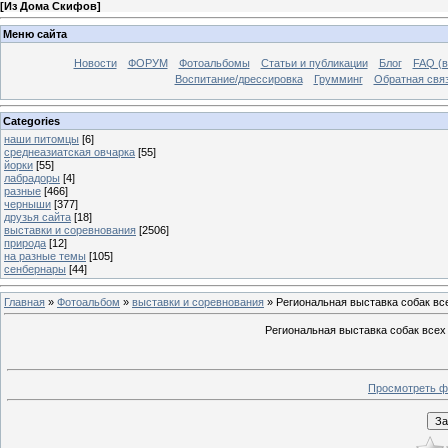
[
Из Дома Скифов
]
Меню сайта
Новости
ФОРУМ
Фотоальбомы
Статьи и публикации
Блог
FAQ (в
Воспитание/дрессировка
Грумминг
Обратная свя
Categories
наши питомцы
[6]
среднеазиатская овчарка
[55]
йорки
[55]
лабрадоры
[4]
разные
[466]
черныши
[377]
друзья сайта
[18]
выставки и соревнования
[2506]
природа
[12]
на разные темы
[105]
сенбернары
[44]
Главная
»
Фотоальбом
»
выставки и соревнования
» Региональная выставка собак в
Региональная выставка собак всех
Просмотреть ф