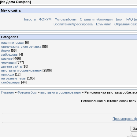
[
Из Дома Скифов
]
Меню сайта
Новости
ФОРУМ
Фотоальбомы
Статьи и публикации
Блог
FAQ (в
Воспитание/дрессировка
Грумминг
Обратная свя
Categories
наши питомцы
[6]
среднеазиатская овчарка
[55]
йорки
[55]
лабрадоры
[4]
разные
[466]
черныши
[377]
друзья сайта
[18]
выставки и соревнования
[2506]
природа
[12]
на разные темы
[105]
сенбернары
[44]
Главная
»
Фотоальбом
»
выставки и соревнования
» Региональная выставка собак в
Региональная выставка собак всех
Просмотреть ф